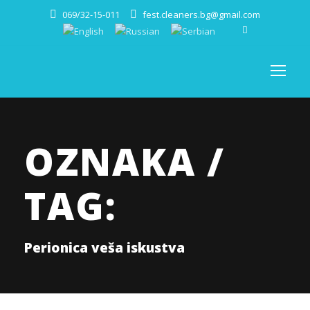
069/32-15-011
fest.cleaners.bg@gmail.com
OZNAKA /
TAG:
Perionica veša iskustva