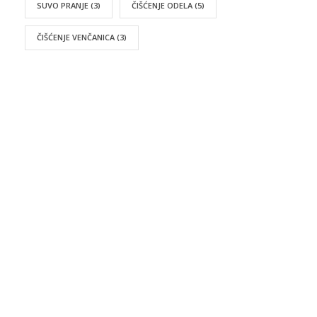
SUVO PRANJE
(3)
ČIŠĆENJE ODELA
(5)
ČIŠĆENJE VENČANICA
(3)
UKRATKO
FEST Cleaners je vaša pouzdana adresa za besprekornu
čistoću tekstila u Beogradu. Kombinujući dugogodišnje
iskustvo sa savremenom tehnologijom čišćenja,
posvećeni smo samo jednom cilju – da vaša odeća uvek
izgleda kao nova.
Bilo da je reč o osetljivom hemijskom čišćenju poslovnih
odela i svečanih haljina, ili redovnom pranju i peglanju