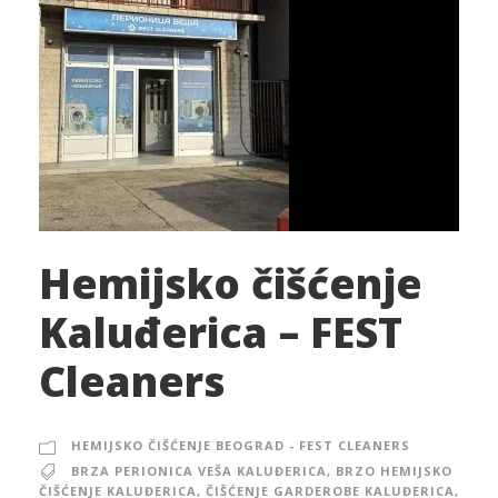
Hemijsko čišćenje
Kaluđerica – FEST
Cleaners
HEMIJSKO ČIŠĆENJE BEOGRAD - FEST CLEANERS
BRZA PERIONICA VEŠA KALUĐERICA
,
BRZO HEMIJSKO
ČIŠĆENJE KALUĐERICA
,
ČIŠĆENJE GARDEROBE KALUĐERICA
,