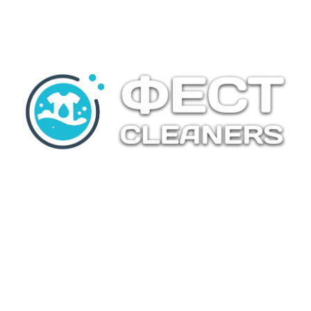
UKRATKO
FEST Cleaners je vaša pouzdana adresa za besprekornu
čistoću tekstila u Beogradu. Kombinujući dugogodišnje
iskustvo sa savremenom tehnologijom čišćenja,
posvećeni smo samo jednom cilju – da vaša odeća uvek
izgleda kao nova.
Bilo da je reč o osetljivom hemijskom čišćenju poslovnih
odela i svečanih haljina, ili redovnom pranju i peglanju
vašeg kućnog veša, naš tim pristupa svakom komadu
sa maksimalnom pažnjom. Koristimo profesionalna