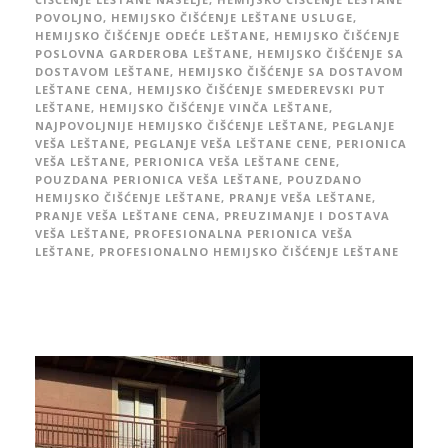
POVOLJNO
,
HEMIJSKO ČIŠĆENJE LEŠTANE USLUGE
,
HEMIJSKO ČIŠĆENJE ODEĆE LEŠTANE
,
HEMIJSKO ČIŠĆENJE
POSLOVNA GARDEROBA LEŠTANE
,
HEMIJSKO ČIŠĆENJE SA
DOSTAVOM LEŠTANE
,
HEMIJSKO ČIŠĆENJE SA DOSTAVOM
LEŠTANE CENA
,
HEMIJSKO ČIŠĆENJE SMEDEREVSKI PUT
LEŠTANE
,
HEMIJSKO ČIŠĆENJE VINČA LEŠTANE
,
NAJPOVOLJNIJE HEMIJSKO ČIŠĆENJE LEŠTANE
,
PEGLANJE
VEŠA LEŠTANE
,
PEGLANJE VEŠA LEŠTANE CENE
,
PERIONICA
VEŠA LEŠTANE
,
PERIONICA VEŠA LEŠTANE CENE
,
POUZDANA PERIONICA VEŠA LEŠTANE
,
POUZDANO
HEMIJSKO ČIŠĆENJE LEŠTANE
,
PRANJE VEŠA LEŠTANE
,
PRANJE VEŠA LEŠTANE CENA
,
PREUZIMANJE I DOSTAVA
VEŠA LEŠTANE
,
PROFESIONALNA PERIONICA VEŠA
LEŠTANE
,
PROFESIONALNO HEMIJSKO ČIŠĆENJE LEŠTANE