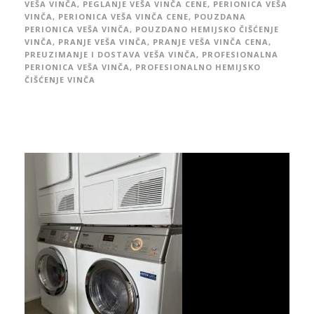
VEŠA VINČA
,
PEGLANJE VEŠA VINČA CENE
,
PERIONICA VEŠA
VINČA
,
PERIONICA VEŠA VINČA CENE
,
POUZDANA
PERIONICA VEŠA VINČA
,
POUZDANO HEMIJSKO ČIŠĆENJE
VINČA
,
PRANJE VEŠA VINČA
,
PRANJE VEŠA VINČA CENA
,
PREUZIMANJE I DOSTAVA VEŠA VINČA
,
PROFESIONALNA
PERIONICA VEŠA VINČA
,
PROFESIONALNO HEMIJSKO
ČIŠĆENJE VINČA