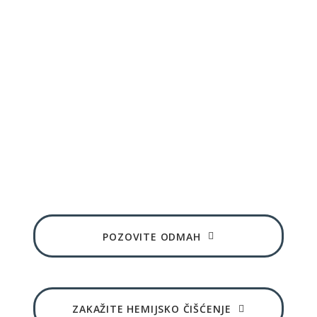
Vaš veš je spreman! Još samo
jedan korak Vas deli od
preuzimanja savršeno
složenog, zapakovanog i
mirišljavog paketa
Hemijsko čišćenje i perionica veša Beograd - FEST
Cleaners
POZOVITE ODMAH
ZAKAŽITE HEMIJSKO ČIŠĆENJE