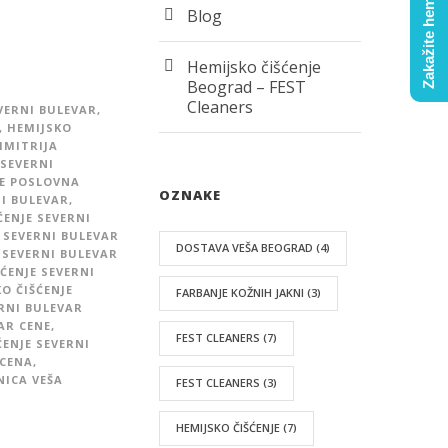
Zakažite hemijsko
Blog
Hemijsko čišćenje
Beograd – FEST
Cleaners
VERNI BULEVAR
,
,
HEMIJSKO
IMITRIJA
 SEVERNI
JE POSLOVNA
OZNAKE
I BULEVAR
,
ĆENJE SEVERNI
 SEVERNI BULEVAR
DOSTAVA VEŠA BEOGRAD
(4)
 SEVERNI BULEVAR
ĆENJE SEVERNI
O ČIŠĆENJE
FARBANJE KOŽNIH JAKNI
(3)
ERNI BULEVAR
AR CENE
,
FEST CLEANERS
(7)
ENJE SEVERNI
 CENA
,
NICA VEŠA
FEST CLEANERS
(3)
HEMIJSKO ČIŠĆENJE
(7)