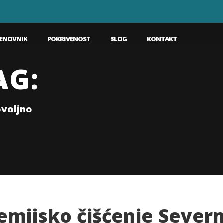
ENOVNIK
POKRIVENOST
BLOG
KONTAKT
AG:
ovoljno
emijsko čišćenje Severn