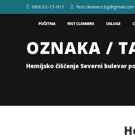
069/32-15-011
fest.cleaners.bg@gmail.com
POČETNA
FEST CLEANERS
USLUGE
C
OZNAKA / T
Hemijsko čišćenje Severni bulevar p
H