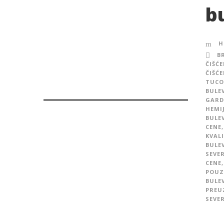
b
H
B
ČIŠĆ
ČIŠĆ
TUCO
BULE
GARD
HEMI
BULE
CENE
,
KVAL
BULE
SEVE
CENE
,
POUZ
BULE
PREU
SEVE